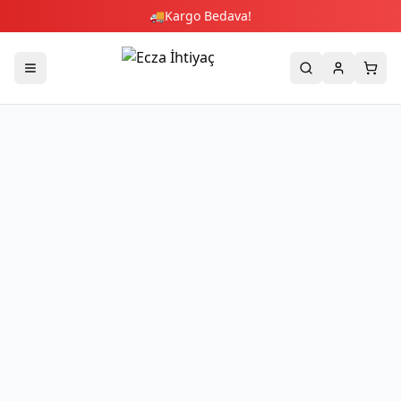
🚚
Kargo Bedava!